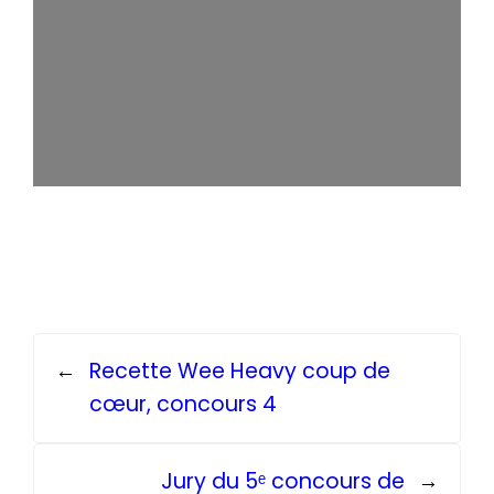
←
Recette Wee Heavy coup de
cœur, concours 4
Jury du 5ᵉ concours de
→