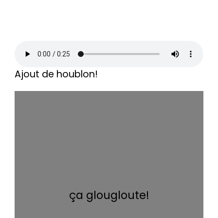
Ajout de houblon!
ça glougloute!