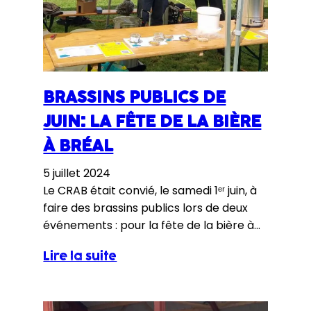
BRASSINS PUBLICS DE
JUIN: LA FÊTE DE LA BIÈRE
À BRÉAL
5 juillet 2024
Le CRAB était convié, le samedi 1ᵉʳ juin, à
faire des brassins publics lors de deux
événements : pour la fête de la bière à
Bréal et pour l’anniversaire de la ferme
Lire la suite
le P’tit Gallo. Voici le compte rendu de
celui qui s’est déroulé pour l’événement
à la fête de la bière à Bréal. Nous étions…