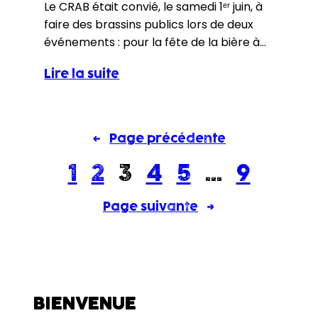
Le CRAB était convié, le samedi 1ᵉʳ juin, à
faire des brassins publics lors de deux
événements : pour la fête de la bière à
Bréal et pour l’anniversaire de la ferme
Lire la suite
le P’tit Gallo. Voici le compte rendu de
celui qui s’est déroulé pour l’événement
du P’tit Gallo. Nous sommes arrivés vers
13h pour nous…
←
Page précédente
1
2
3
4
5
…
9
Page suivante
→
BIENVENUE