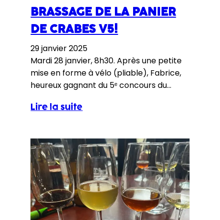
BRASSAGE DE LA PANIER
DE CRABES V5!
29 janvier 2025
Mardi 28 janvier, 8h30. Après une petite
mise en forme à vélo (pliable), Fabrice,
heureux gagnant du 5ᵉ concours du
CRAB, est arrivé à la brasserie Sauvage.
Lire la suite
Son trajet lui a paru bien long, en partie
en raison des détours dus aux
inondations… mais ce ne fut pas aussi
long que pour Olli-Pekka! Après une…