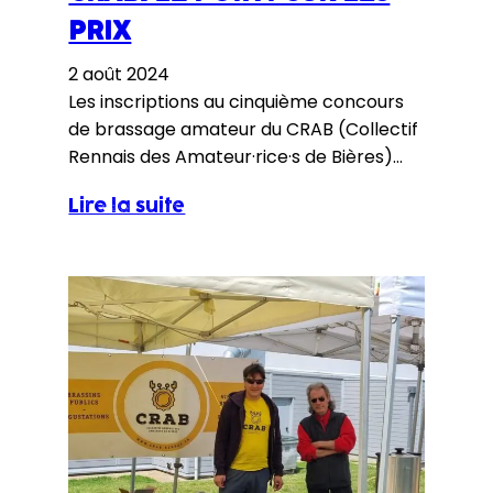
PRIX
2 août 2024
Les inscriptions au cinquième concours
de brassage amateur du CRAB (Collectif
Rennais des Amateur·rice·s de Bières)
commencent à augmenter en nombre,
Lire la suite
avec notamment l’inscription d’une série
de recettes par Olli-Pekka champion en
titre Finlandais, nous sommes prêts à
annoncer les grands prix ! Et cette
édition sera une nouvelle fois bien
pourvue en prix, grâce…